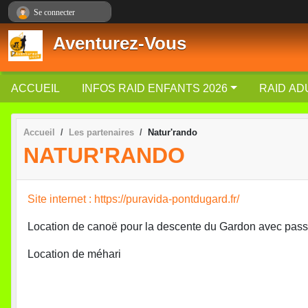
Panneau de gestion des cookies
Se connecter
Aventurez-Vous
ACCUEIL
INFOS RAID ENFANTS 2026
RAID AD
Accueil
Les partenaires
Natur'rando
NATUR'RANDO
Site internet : https://puravida-pontdugard.fr/
Location de canoë pour la descente du Gardon avec passa
Location de méhari