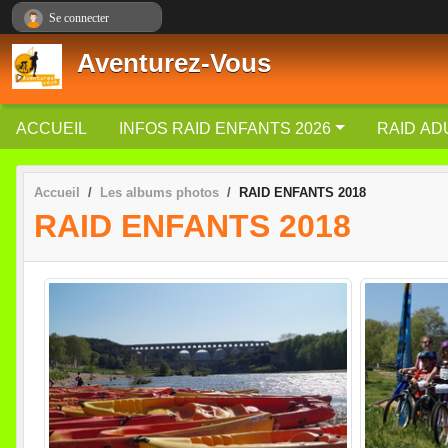
Panneau de gestion des cookies
Se connecter
Aventurez-Vous
ACCUEIL
INFOS RAID ENFANTS 2026
RAID AD
Accueil
Les albums photos
RAID ENFANTS 2018
RAID ENFANTS 2018